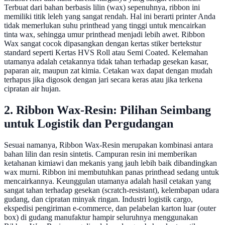
Terbuat dari bahan berbasis lilin (wax) sepenuhnya, ribbon ini
memiliki titik leleh yang sangat rendah. Hal ini berarti printer Anda
tidak memerlukan suhu printhead yang tinggi untuk mencairkan
tinta wax, sehingga umur printhead menjadi lebih awet. Ribbon
Wax sangat cocok dipasangkan dengan kertas stiker bertekstur
standard seperti Kertas HVS Roll atau Semi Coated. Kelemahan
utamanya adalah cetakannya tidak tahan terhadap gesekan kasar,
paparan air, maupun zat kimia. Cetakan wax dapat dengan mudah
terhapus jika digosok dengan jari secara keras atau jika terkena
cipratan air hujan.
2. Ribbon Wax-Resin: Pilihan Seimbang
untuk Logistik dan Pergudangan
Sesuai namanya, Ribbon Wax-Resin merupakan kombinasi antara
bahan lilin dan resin sintetis. Campuran resin ini memberikan
ketahanan kimiawi dan mekanis yang jauh lebih baik dibandingkan
wax murni. Ribbon ini membutuhkan panas printhead sedang untuk
mencairkannya. Keunggulan utamanya adalah hasil cetakan yang
sangat tahan terhadap gesekan (scratch-resistant), kelembapan udara
gudang, dan cipratan minyak ringan. Industri logistik cargo,
ekspedisi pengiriman e-commerce, dan pelabelan karton luar (outer
box) di gudang manufaktur hampir seluruhnya menggunakan