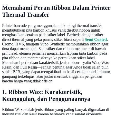
Memahami Peran Ribbon Dalam Printer
Thermal Transfer
Printer barcode yang menggunakan teknologi thermal transfer
membutuhkan pita karbon khusus yang disebut ribbon untuk
menghasilkan cetakan pada stiker label. Berbeda dengan stiker
direct thermal yang peka panas, stiker biasa seperti
Semi Coated
,
Cromo, HVS, maupun Yupo Synthetic membutuhkan ribbon agar
tinta dapat menempel. Saat stiker dan ribbon meluncur di bawah
printhead, elemen pemanas mencairkan lapisan tinta karbon pada
pita ribbon dan mentransfernya ke permukaan stiker label.
Memahami perbedaan karakteristik jenis ribbon—yaitu Wax, Wax-
Resin, dan Full Resin—sangat penting agar Anda tidak salah pilih
suplai B2B, yang dapat mengakibatkan hasil cetakan mudah luntur,
gampang terkelupas, atau justru merusak anggaran pengadaan
karena harga yang tidak efisien.
1. Ribbon Wax: Karakteristik,
Keunggulan, dan Penggunaannya
Ribbon Wax adalah jenis ribbon yang paling banyak digunakan di
industri ritel dan kasir karena harganya yang sangat ekonomis.