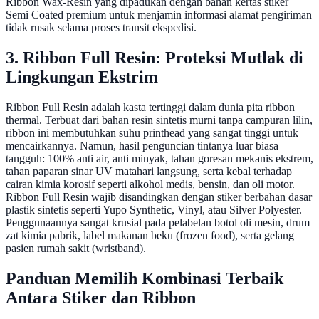
Ribbon Wax-Resin yang dipadukan dengan bahan kertas stiker
Semi Coated premium untuk menjamin informasi alamat pengiriman
tidak rusak selama proses transit ekspedisi.
3. Ribbon Full Resin: Proteksi Mutlak di
Lingkungan Ekstrim
Ribbon Full Resin adalah kasta tertinggi dalam dunia pita ribbon
thermal. Terbuat dari bahan resin sintetis murni tanpa campuran lilin,
ribbon ini membutuhkan suhu printhead yang sangat tinggi untuk
mencairkannya. Namun, hasil penguncian tintanya luar biasa
tangguh: 100% anti air, anti minyak, tahan goresan mekanis ekstrem,
tahan paparan sinar UV matahari langsung, serta kebal terhadap
cairan kimia korosif seperti alkohol medis, bensin, dan oli motor.
Ribbon Full Resin wajib disandingkan dengan stiker berbahan dasar
plastik sintetis seperti Yupo Synthetic, Vinyl, atau Silver Polyester.
Penggunaannya sangat krusial pada pelabelan botol oli mesin, drum
zat kimia pabrik, label makanan beku (frozen food), serta gelang
pasien rumah sakit (wristband).
Panduan Memilih Kombinasi Terbaik
Antara Stiker dan Ribbon