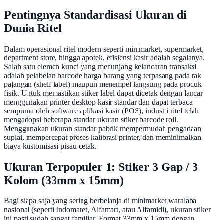
Pentingnya Standardisasi Ukuran di
Dunia Ritel
Dalam operasional ritel modern seperti minimarket, supermarket,
department store, hingga apotek, efisiensi kasir adalah segalanya.
Salah satu elemen kunci yang menunjang kelancaran transaksi
adalah pelabelan barcode harga barang yang terpasang pada rak
pajangan (shelf label) maupun menempel langsung pada produk
fisik. Untuk memastikan stiker label dapat dicetak dengan lancar
menggunakan printer desktop kasir standar dan dapat terbaca
sempurna oleh software aplikasi kasir (POS), industri ritel telah
mengadopsi beberapa standar ukuran stiker barcode roll.
Menggunakan ukuran standar pabrik mempermudah pengadaan
suplai, mempercepat proses kalibrasi printer, dan meminimalkan
biaya kustomisasi pisau cetak.
Ukuran Terpopuler 1: Stiker 3 Gap / 3
Kolom (33mm x 15mm)
Bagi siapa saja yang sering berbelanja di minimarket waralaba
nasional (seperti Indomaret, Alfamart, atau Alfamidi), ukuran stiker
ini pasti sudah sangat familiar. Format 33mm x 15mm dengan