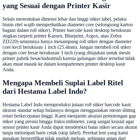
yang Sesuai dengan Printer Kasir
Selain menentukan dimensi lebar dan tinggi stiker label, pelaku
bisnis ritel wajib memperhatikan diameter core (selongsong karton
bagian dalam roll stiker). Printer barcode kasir desktop berukuran
ringkas (seperti printer Kassen, Blueprint, Argox, atau Zebra
ZD220) umumnya hanya menampung roll stiker dengan diameter
core kecil berukuran 1 inch (25.4mm). Jangan membeli roll stiker
dengan core besar berukuran 3 inch (yang ditujukan untuk mesin
printer pabrik besar/industrial) karena gulungan stiker tersebut tidak
akan muat masuk ke dalam kompartemen printer desktop kasir
Anda.
Mengapa Membeli Suplai Label Ritel
dari Hestama Label Indo?
Hestama Label Indo memproduksi jutaan roll stiker barcode kasir
ukuran standar setiap bulannya dengan menggunakan mesin slitting
rotari berkecepatan tinggi. Kami menjamin akurasi pemotongan gap
stiker yang presisi hingga fraksi milimeter, yang sangat krusial agar
sensor printer kasir Anda dapat mendeteksi batas stiker secara akurat
tanpa melompati baris cetak (skip label). Perekat lem yang kami
gunakan bersertifikat tidak mudah meluap, sehingga aman dari