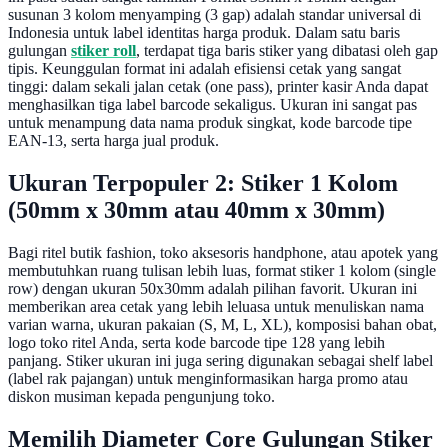
susunan 3 kolom menyamping (3 gap) adalah standar universal di
Indonesia untuk label identitas harga produk. Dalam satu baris
gulungan
stiker roll
, terdapat tiga baris stiker yang dibatasi oleh gap
tipis. Keunggulan format ini adalah efisiensi cetak yang sangat
tinggi: dalam sekali jalan cetak (one pass), printer kasir Anda dapat
menghasilkan tiga label barcode sekaligus. Ukuran ini sangat pas
untuk menampung data nama produk singkat, kode barcode tipe
EAN-13, serta harga jual produk.
Ukuran Terpopuler 2: Stiker 1 Kolom
(50mm x 30mm atau 40mm x 30mm)
Bagi ritel butik fashion, toko aksesoris handphone, atau apotek yang
membutuhkan ruang tulisan lebih luas, format stiker 1 kolom (single
row) dengan ukuran 50x30mm adalah pilihan favorit. Ukuran ini
memberikan area cetak yang lebih leluasa untuk menuliskan nama
varian warna, ukuran pakaian (S, M, L, XL), komposisi bahan obat,
logo toko ritel Anda, serta kode barcode tipe 128 yang lebih
panjang. Stiker ukuran ini juga sering digunakan sebagai shelf label
(label rak pajangan) untuk menginformasikan harga promo atau
diskon musiman kepada pengunjung toko.
Memilih Diameter Core Gulungan Stiker