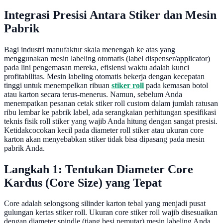
Integrasi Presisi Antara Stiker dan Mesin
Pabrik
Bagi industri manufaktur skala menengah ke atas yang
menggunakan mesin labeling otomatis (label dispenser/applicator)
pada lini pengemasan mereka, efisiensi waktu adalah kunci
profitabilitas. Mesin labeling otomatis bekerja dengan kecepatan
tinggi untuk menempelkan ribuan
stiker roll
pada kemasan botol
atau karton secara terus-menerus. Namun, sebelum Anda
menempatkan pesanan cetak stiker roll custom dalam jumlah ratusan
ribu lembar ke pabrik label, ada serangkaian perhitungan spesifikasi
teknis fisik roll stiker yang wajib Anda hitung dengan sangat presisi.
Ketidakcocokan kecil pada diameter roll stiker atau ukuran core
karton akan menyebabkan stiker tidak bisa dipasang pada mesin
pabrik Anda.
Langkah 1: Tentukan Diameter Core
Kardus (Core Size) yang Tepat
Core adalah selongsong silinder karton tebal yang menjadi pusat
gulungan kertas stiker roll. Ukuran core stiker roll wajib disesuaikan
dengan diameter spindle (tiang besi pemutar) mesin labeling Anda.