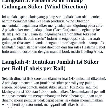
Langkah 3: Pahami Arah Hadap
Gulungan Stiker (Wind Direction)
Ini adalah aspek teknis yang paling sering diabaikan oleh pembeli
namun berakibat fatal jika salah produksi. Wind Direction
menentukan bagaimana stiker menghadap saat digulung pada core.
Apakah stiker menghadap keluar (Face Out) atau menghadap ke
dalam (Face In)? Selain itu, bagaimana arah orientasi teks saat
gulungan ditarik oleh mesin? Industri mengadopsi 8 standar arah
gulungan (biasanya ditandai dengan nomor bagan arah 1 sampai 8).
Mintalah bagan standar wind direction dari tim sales Hestama Label
Indo untuk dicocokkan dengan manual book mesin labeling Anda.
Langkah 4: Tentukan Jumlah Isi Stiker
per Roll (Labels per Roll)
Setelah dimensi fisik core dan diameter luar OD maksimal diketahui,
Anda dapat menentukan jumlah isi stiker per roll yang paling
efisien. Sebagai contoh, untuk stiker ukuran 10x15cm, satu roll
idealnya berisi 500 atau 1.000 lembar stiker. Menentukan isi per roll
yang pas membantu menyeimbangkan beban berat gulungan agar
dinamo mesin pemutar tidak cepat panas, sekaligus meminimalkan
waktu henti operator untuk mengganti roll stiker baru di lini